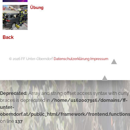
Übung
Back
© 2026 FF Unter-Oberndorf
Datenschutzerklärung
Impressum
Deprecated
: Array and string offset access syntax with curly
braces is deprecated in
/home/u162007916/domains/ff-
unter-
oberndorf.at/public_html/framework/frontend.function
on line
137