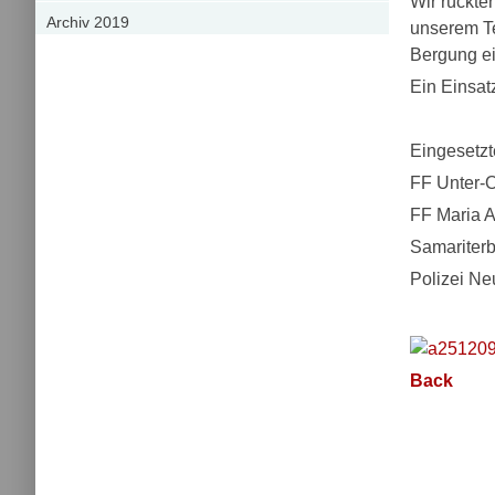
Wir rückt
Archiv 2019
unserem Te
Bergung e
Ein Einsat
Eingesetzt
FF Unter-O
FF Maria 
Samariter
Polizei N
Back