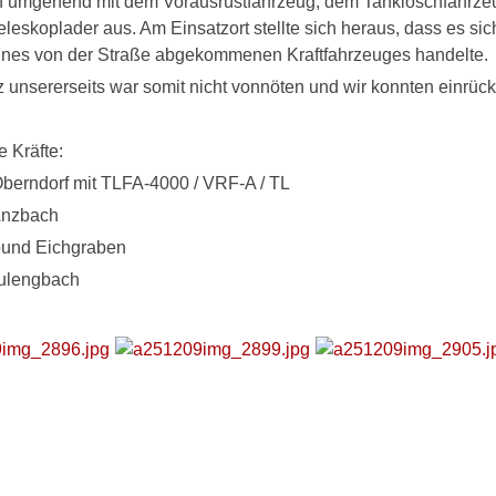
en umgehend mit dem Vorausrüstfahrzeug, dem Tanklöschfahrz
leskoplader aus. Am Einsatzort stellte sich heraus, dass es sic
ines von der Straße abgekommenen Kraftfahrzeuges handelte.
z unsererseits war somit nicht vonnöten und wir konnten einrüc
e Kräfte:
berndorf mit TLFA-4000 / VRF-A / TL
Anzbach
bund Eichgraben
eulengbach