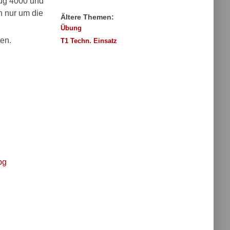
eug 4000 und
h nur um die
Ältere Themen:
Übung
ken.
T1 Techn. Einsatz