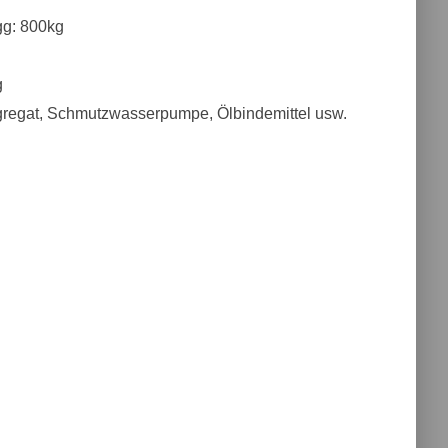
g: 800kg
g
gregat, Schmutzwasserpumpe, Ölbindemittel usw.