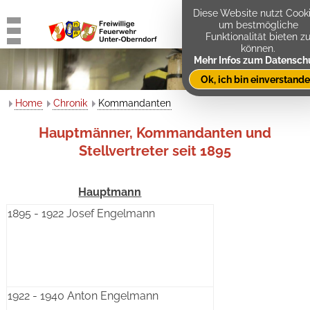
Diese Website nutzt Cooki
um bestmögliche
Funktionalität bieten z
können.
Mehr Infos zum Datensch
Ok, ich bin einverstand
Home
Chronik
Kommandanten
Hauptmänner, Kommandanten und
Stellvertreter seit 1895
Hauptmann
1895 - 1922 Josef Engelmann
1922 - 1940 Anton Engelmann