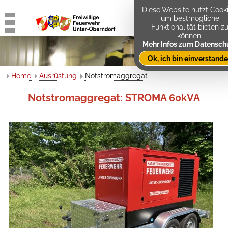
Diese Website nutzt Cooki
um bestmögliche
Funktionalität bieten z
können.
Mehr Infos zum Datensch
Ok, ich bin einverstand
Home
Ausrüstung
Notstromaggregat
Notstromaggregat: STROMA 60kVA