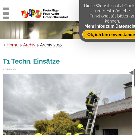
Diese Website nutzt Cooki
um bestmögliche
Funktionalität bieten z
können.
Mehr Infos zum Datensch
Ok, ich bin einverstand
Home
Archiv
Archiv 2023
T1 Techn. Einsätze
24.12.2023