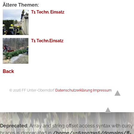
Ältere Themen:
T1 Techn. Einsatz
T1 Techn.Einsatz
Back
© 2026 FF Unter-Oberndorf
Datenschutzerklärung
Impressum
Deprecated
: Array and string offset access syntax with curly
braces is deprecated in
/home/u162007916/domains/ff-