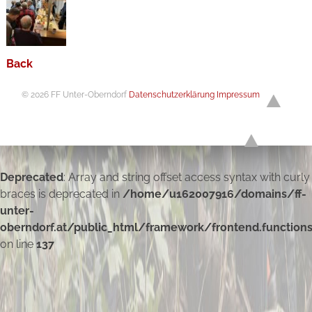
Back
© 2026 FF Unter-Oberndorf
Datenschutzerklärung
Impressum
Deprecated
: Array and string offset access syntax with curly
braces is deprecated in
/home/u162007916/domains/ff-
unter-
oberndorf.at/public_html/framework/frontend.function
on line
137