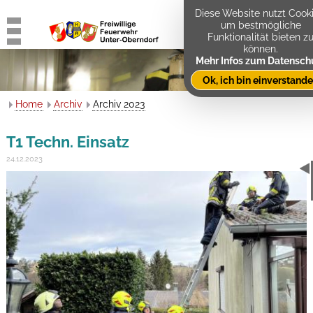
Diese Website nutzt Cooki
um bestmögliche
Funktionalität bieten z
können.
Mehr Infos zum Datensch
Ok, ich bin einverstand
Home
Archiv
Archiv 2023
T1 Techn. Einsatz
24.12.2023