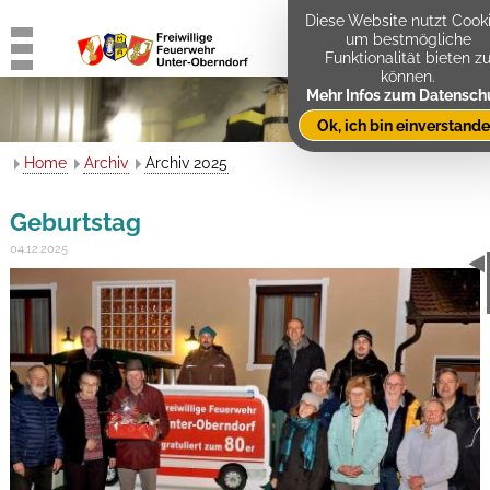
Diese Website nutzt Cooki
um bestmögliche
Funktionalität bieten z
können.
Mehr Infos zum Datensch
Ok, ich bin einverstand
Home
Archiv
Archiv 2025
Geburtstag
04.12.2025