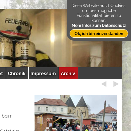
Diese Website nutzt Cookies,
um bestmögliche
Funktionalität bieten zu
können.
Mehr Infos zum Datenschutz
Ok, ich bin einverstanden
et
Chronik
Impressum
Archiv
s beim