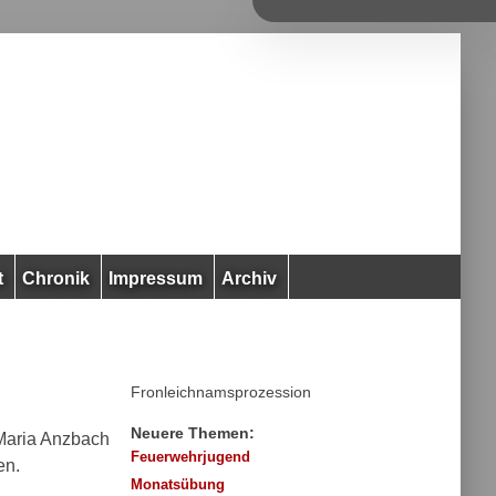
t
Chronik
Impressum
Archiv
Fronleichnamsprozession
Neuere Themen:
Maria Anzbach
Feuerwehrjugend
en.
Monatsübung