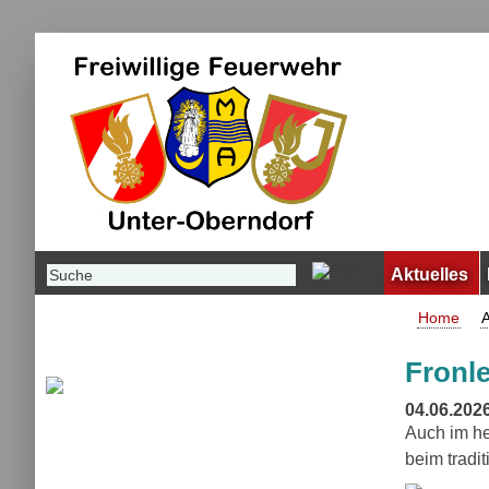
Aktuelles
Home
A
Fronl
04.06.202
Auch im h
beim tradi