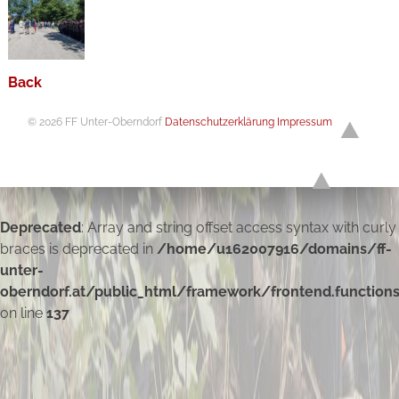
Back
© 2026 FF Unter-Oberndorf
Datenschutzerklärung
Impressum
Deprecated
: Array and string offset access syntax with curly
braces is deprecated in
/home/u162007916/domains/ff-
unter-
oberndorf.at/public_html/framework/frontend.function
on line
137