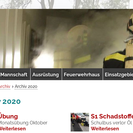
Mannschaft
Ausrüstung
Feuerwehrhaus
Einsatzgebi
Archiv
Archiv 2020
v 2020
Übung
S1 Schadstoff
Monatsübung Oktober
Schulbus verlor Öl
Weiterlesen
Weiterlesen