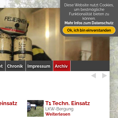
Diese Website nutzt Cookies,
um bestmögliche
Funktionalität bieten zu
können.
Mehr Infos zum Datenschutz
Ok, ich bin einverstanden
et
Chronik
Impressum
Archiv
einsatz
T1 Techn. Einsatz
LKW-Bergung
Weiterlesen