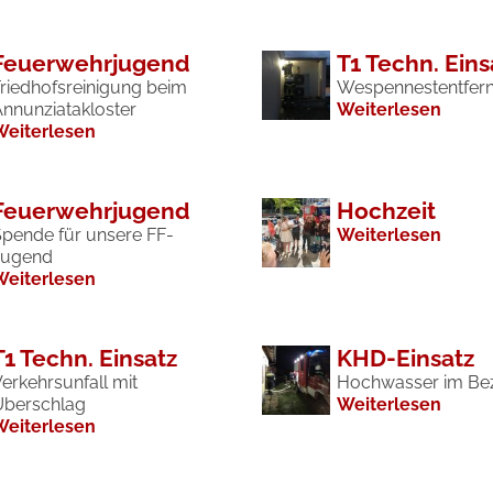
Feuerwehrjugend
T1 Techn. Eins
Friedhofsreinigung beim
Wespennestentfer
Annunziatakloster
Weiterlesen
Weiterlesen
Feuerwehrjugend
Hochzeit
Spende für unsere FF-
Weiterlesen
Jugend
Weiterlesen
T1 Techn. Einsatz
KHD-Einsatz
erkehrsunfall mit
Hochwasser im Bez
Überschlag
Weiterlesen
Weiterlesen