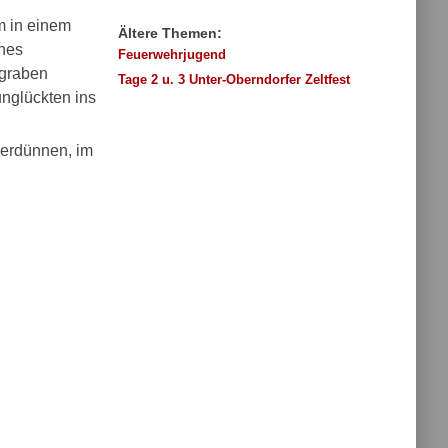
m in einem
Ältere Themen:
ches
Feuerwehrjugend
hgraben
Tage 2 u. 3 Unter-Oberndorfer Zeltfest
unglückten ins
verdünnen, im