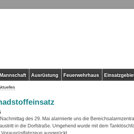
Mannschaft
Ausrüstung
Feuerwehrhaus
Einsatzgebie
ktuelles
hadstoffeinsatz
6
Nachmittag des 29. Mai alarmierte uns die Bereichsalarmzentr
austritt in die Dorfstraße. Umgehend wurde mit dem Tanklösch
Vorausrüstfahrzeug ausgerückt.