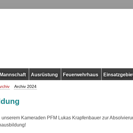
Mannschaft
Ausrüstung
Feuerwehrhaus
Einsatzgebie
rchiv
Archiv 2024
ldung
on unserem Kameraden PFM Lukas Krapfenbauer zur Absolvieru
ausbildung!